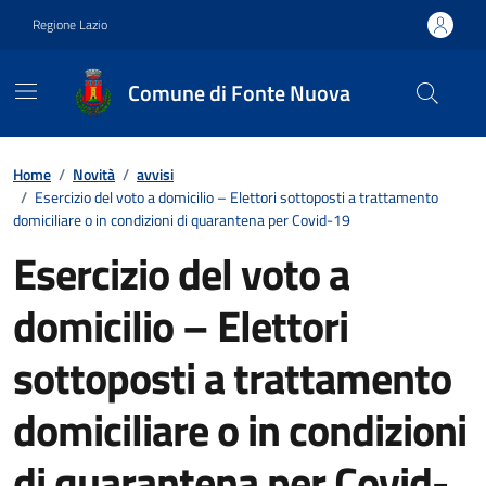
Vai ai contenuti
Vai al footer
Regione Lazio
Comune di Fonte Nuova
Contenuti in evidenza
Home
/
Novità
/
avvisi
/
Esercizio del voto a domicilio – Elettori sottoposti a trattamento
domiciliare o in condizioni di quarantena per Covid-19
Esercizio del voto a
domicilio – Elettori
sottoposti a trattamento
domiciliare o in condizioni
di quarantena per Covid-