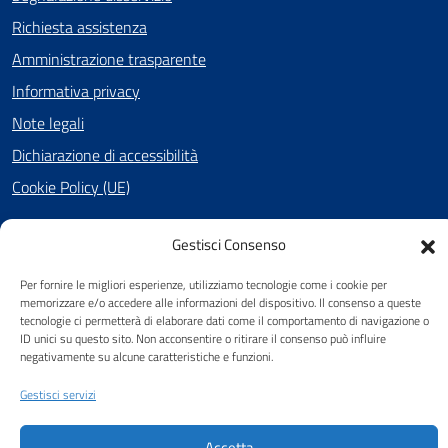
Richiesta assistenza
Amministrazione trasparente
Informativa privacy
Note legali
Dichiarazione di accessibilità
Cookie Policy (UE)
Gestisci Consenso
SEGUICI SU
Per fornire le migliori esperienze, utilizziamo tecnologie come i cookie per
Facebook
memorizzare e/o accedere alle informazioni del dispositivo. Il consenso a queste
tecnologie ci permetterà di elaborare dati come il comportamento di navigazione o
ID unici su questo sito. Non acconsentire o ritirare il consenso può influire
negativamente su alcune caratteristiche e funzioni.
Attuazione Misure PNRR
Gestisci servizi
Piano di miglioramento del sito
Accetta