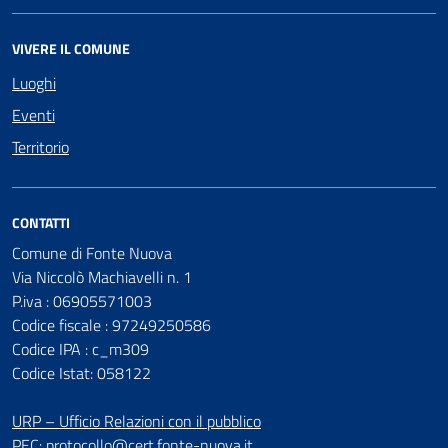
VIVERE IL COMUNE
Luoghi
Eventi
Territorio
CONTATTI
Comune di Fonte Nuova
Via Niccolò Machiavelli n. 1
P.iva : 06905571003
Codice fiscale : 97249250586
Codice IPA : c_m309
Codice Istat: 058122
URP – Ufficio Relazioni con il pubblico
PEC:
protocollo@cert.fonte-nuova.it