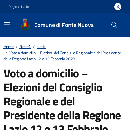
Vai ai contenuti
Vai al footer
Regione Lazio
Comune di Fonte Nuova
Contenuti in evidenza
Home
/
Novità
/
avvisi
/
Voto a domicilio – Elezioni del Consiglio Regionale e del Presidente
della Regione Lazio 12 e 13 Febbraio 2023
Voto a domicilio –
Elezioni del Consiglio
Regionale e del
Presidente della Regione
Lazio 12 e 13 Febbraio