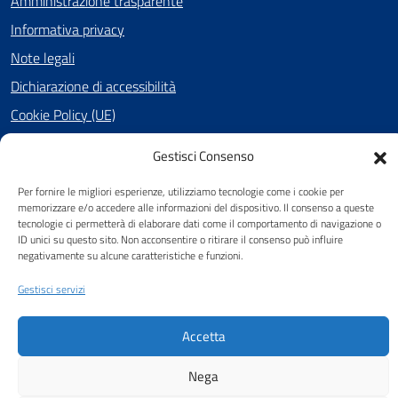
Amministrazione trasparente
Informativa privacy
Note legali
Dichiarazione di accessibilità
Cookie Policy (UE)
Gestisci Consenso
SEGUICI SU
Per fornire le migliori esperienze, utilizziamo tecnologie come i cookie per
memorizzare e/o accedere alle informazioni del dispositivo. Il consenso a queste
Facebook
tecnologie ci permetterà di elaborare dati come il comportamento di navigazione o
ID unici su questo sito. Non acconsentire o ritirare il consenso può influire
negativamente su alcune caratteristiche e funzioni.
Attuazione Misure PNRR
Gestisci servizi
Piano di miglioramento del sito
Accetta
Nega