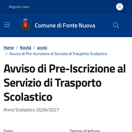
Vai ai contenuti
Vai al footer
Regione Lazio
Comune di Fonte Nuova
Contenuti in evidenza
Home
/
Novità
/
avvisi
/
Avviso di Pre-Iscrizione al Servizio di Trasporto Scolastico
Avviso di Pre-Iscrizione al
Servizio di Trasporto
Scolastico
Dettagli della notizia
Anno Scolastico 2026/2027
Data:
Tempo di lettura: