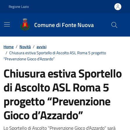
Vai ai contenuti
Vai al footer
Regione Lazio
Comune di Fonte Nuova
Contenuti in evidenza
Home
/
Novità
/
avvisi
/
Chiusura estiva Sportello di Ascolto ASL Roma 5 progetto
“Prevenzione Gioco d’Azzardo”
Chiusura estiva Sportello
di Ascolto ASL Roma 5
progetto “Prevenzione
Gioco d’Azzardo”
Lo Sportello di Ascolto "Prevenzione Gioco d'Azzardo" sarà