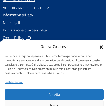
Amministrazione trasparente
Informativa privacy
Note legali
Dichiarazione di accessibilità
Cookie Policy (UE)
Gestisci Consenso
SEGUICI SU
Per fornire le migliori esperienze, utilizziamo tecnologie come i cookie per
memorizzare e/o accedere alle informazioni del dispositivo. Il consenso a queste
Facebook
tecnologie ci permetterà di elaborare dati come il comportamento di navigazione o
ID unici su questo sito. Non acconsentire o ritirare il consenso può influire
negativamente su alcune caratteristiche e funzioni.
Gestisci servizi
Attuazione Misure PNRR
Piano di miglioramento del sito
Accetta
Nega