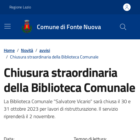
Vai ai contenuti
Vai al footer
Regione Lazio
Comune di Fonte Nuova
Contenuti in evidenza
Home
/
Novità
/
avvisi
/
Chiusura straordinaria della Biblioteca Comunale
Chiusura straordinaria
della Biblioteca Comunale
Dettagli della notizia
La Biblioteca Comunale "Salvatore Vicario" sarà chiusa il 30 e
31 ottobre 2023 per lavori di ristrutturazione. Il servizio
riprenderà il 2 novembre.
Data:
Tempo di lettura: