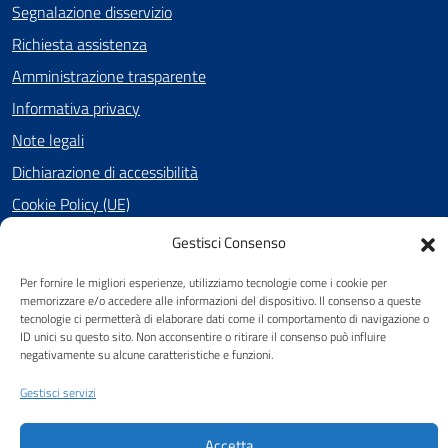
Segnalazione disservizio
Richiesta assistenza
Amministrazione trasparente
Informativa privacy
Note legali
Dichiarazione di accessibilità
Cookie Policy (UE)
Gestisci Consenso
SEGUICI SU
Per fornire le migliori esperienze, utilizziamo tecnologie come i cookie per
memorizzare e/o accedere alle informazioni del dispositivo. Il consenso a queste
Facebook
tecnologie ci permetterà di elaborare dati come il comportamento di navigazione o
ID unici su questo sito. Non acconsentire o ritirare il consenso può influire
negativamente su alcune caratteristiche e funzioni.
Gestisci servizi
Attuazione Misure PNRR
Piano di miglioramento del sito
Accetta