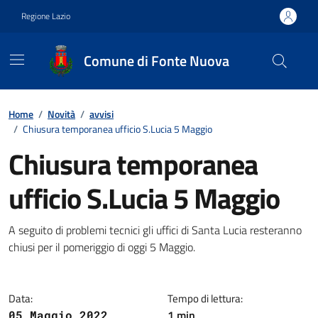
Vai ai contenuti
Vai al footer
Regione Lazio
Comune di Fonte Nuova
Contenuti in evidenza
Home
/
Novità
/
avvisi
/
Chiusura temporanea ufficio S.Lucia 5 Maggio
Chiusura temporanea
ufficio S.Lucia 5 Maggio
Dettagli della notizia
A seguito di problemi tecnici gli uffici di Santa Lucia resteranno
chiusi per il pomeriggio di oggi 5 Maggio.
Data:
Tempo di lettura:
1 min
05 Maggio 2022