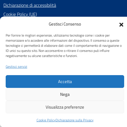
Dichiarazione di accessibilità
Cookie Policy (UE)
Gestisci Consenso
SEGUICI SU
Per fornire le migliori esperienze, utilizziamo tecnologie come i cookie per
memorizzare e/o accedere alle informazioni del dispositivo. Il consenso a queste
Facebook
tecnologie ci permetterà di elaborare dati come il comportamento di navigazione o
ID unici su questo sito. Non acconsentire o ritirare il consenso può influire
negativamente su alcune caratteristiche e funzioni.
Gestisci servizi
Attuazione Misure PNRR
Piano di miglioramento del sito
Accetta
Nega
Visualizza preferenze
Cookie Policy
Dichiarazione sulla Privacy