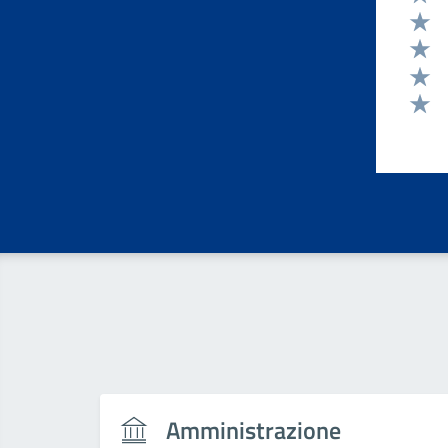
Valut
Valut
Valut
Valut
Valut
Amministrazione