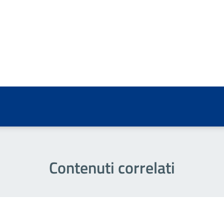
a 5 stelle su 5
a 4 stelle su 5
a 3 stelle su 5
a 2 stelle su 5
a 1 stelle su 5
Contenuti correlati