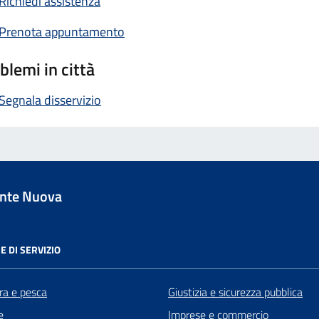
Richiedi assistenza
Prenota appuntamento
blemi in città
Segnala disservizio
nte Nuova
E DI SERVIZIO
ra e pesca
Giustizia e sicurezza pubblica
e
Imprese e commercio