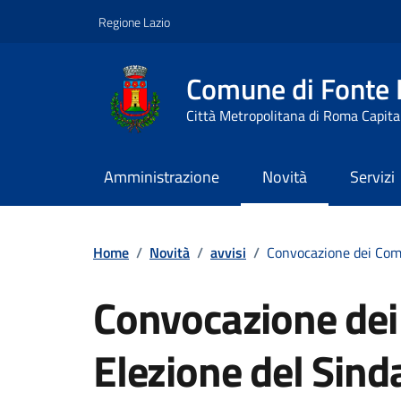
Vai ai contenuti
Vai al footer
Regione Lazio
Comune di Fonte
Città Metropolitana di Roma Capita
Amministrazione
Novità
Servizi
Contenuti in evidenza
Home
/
Novità
/
avvisi
/
Convocazione dei Comi
Convocazione dei 
Elezione del Sind