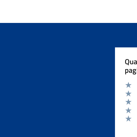
Qua
pag
Valut
Valut
Valut
Valut
Valut