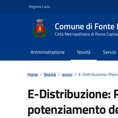
Vai ai contenuti
Vai al footer
Regione Lazio
Comune di Fonte
Città Metropolitana di Roma Capita
Amministrazione
Novità
Servizi
Contenuti in evidenza
Home
/
Novità
/
avvisi
/
E-Distribuzione: Ripre
E-Distribuzione: R
potenziamento dell