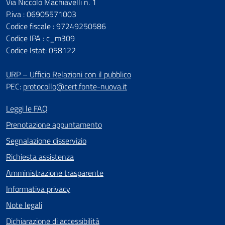
Via Niccolò Machiavelli n. 1
P.iva : 06905571003
Codice fiscale : 97249250586
Codice IPA : c_m309
Codice Istat: 058122
URP – Ufficio Relazioni con il pubblico
PEC:
protocollo@cert.fonte-nuova.it
Leggi le FAQ
Prenotazione appuntamento
Segnalazione disservizio
Richiesta assistenza
Amministrazione trasparente
Informativa privacy
Note legali
Dichiarazione di accessibilità