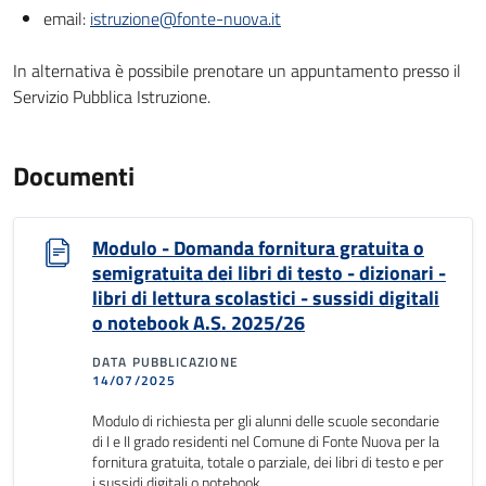
email:
istruzione@fonte-nuova.it
In alternativa è possibile prenotare un appuntamento presso il
Servizio Pubblica Istruzione.
Documenti
Modulo - Domanda fornitura gratuita o
semigratuita dei libri di testo - dizionari -
libri di lettura scolastici - sussidi digitali
o notebook A.S. 2025/26
DATA PUBBLICAZIONE
14/07/2025
Modulo di richiesta per gli alunni delle scuole secondarie
di I e II grado residenti nel Comune di Fonte Nuova per la
fornitura gratuita, totale o parziale, dei libri di testo e per
i sussidi digitali o notebook.