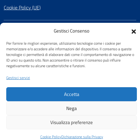
Cookie Policy (UE)
Gestisci Consenso
SEGUICI SU
Facebook
Per fornire le migliori esperienze, utilizziamo tecnologie come i cookie per
memorizzare e/o accedere alle informazioni del dispositivo. Il consenso a queste
tecnologie ci permetterà di elaborare dati come il comportamento di navigazione o
ID unici su questo sito. Non acconsentire o ritirare il consenso può influire
negativamente su alcune caratteristiche e funzioni.
Attuazione Misure PNRR
Piano di miglioramento del sito
Gestisci servizi
Accetta
Nega
Visualizza preferenze
Cookie Policy
Dichiarazione sulla Privacy