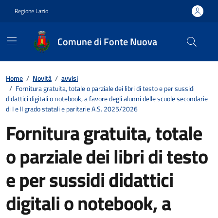
Vai ai contenuti
Vai al footer
Regione Lazio
Comune di Fonte Nuova
Contenuti in evidenza
Home
/
Novità
/
avvisi
/
Fornitura gratuita, totale o parziale dei libri di testo e per sussidi
didattici digitali o notebook, a favore degli alunni delle scuole secondarie
di I e II grado statali e paritarie A.S. 2025/2026
Fornitura gratuita, totale
o parziale dei libri di testo
e per sussidi didattici
digitali o notebook, a