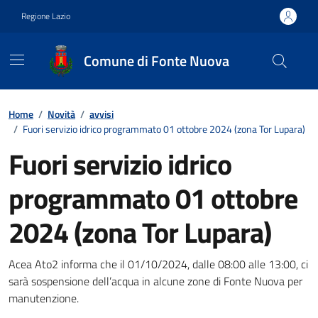
Vai ai contenuti
Vai al footer
Regione Lazio
Comune di Fonte Nuova
Contenuti in evidenza
Home
/
Novità
/
avvisi
/
Fuori servizio idrico programmato 01 ottobre 2024 (zona Tor Lupara)
Fuori servizio idrico
programmato 01 ottobre
2024 (zona Tor Lupara)
Dettagli della notizia
Acea Ato2 informa che il 01/10/2024, dalle 08:00 alle 13:00, ci
sarà sospensione dell’acqua in alcune zone di Fonte Nuova per
manutenzione.