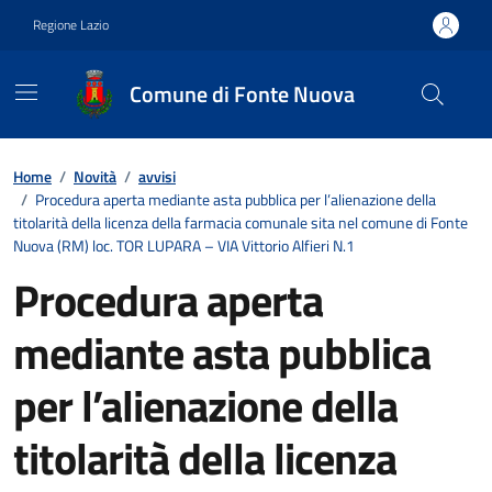
Vai ai contenuti
Vai al footer
Regione Lazio
Comune di Fonte Nuova
Contenuti in evidenza
Home
/
Novità
/
avvisi
/
Procedura aperta mediante asta pubblica per l’alienazione della
titolarità della licenza della farmacia comunale sita nel comune di Fonte
Nuova (RM) loc. TOR LUPARA – VIA Vittorio Alfieri N.1
Procedura aperta
mediante asta pubblica
per l’alienazione della
titolarità della licenza