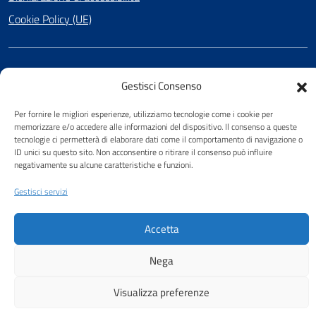
Cookie Policy (UE)
SEGUICI SU
Gestisci Consenso
Facebook
Per fornire le migliori esperienze, utilizziamo tecnologie come i cookie per
memorizzare e/o accedere alle informazioni del dispositivo. Il consenso a queste
tecnologie ci permetterà di elaborare dati come il comportamento di navigazione o
ID unici su questo sito. Non acconsentire o ritirare il consenso può influire
Attuazione Misure PNRR
negativamente su alcune caratteristiche e funzioni.
Piano di miglioramento del sito
Gestisci servizi
Accetta
Nega
Visualizza preferenze