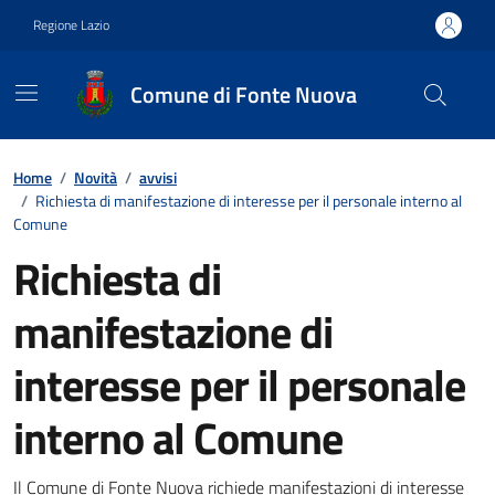
Vai ai contenuti
Vai al footer
Regione Lazio
Comune di Fonte Nuova
Contenuti in evidenza
Home
/
Novità
/
avvisi
/
Richiesta di manifestazione di interesse per il personale interno al
Comune
Richiesta di
manifestazione di
interesse per il personale
interno al Comune
Il Comune di Fonte Nuova richiede manifestazioni di interesse