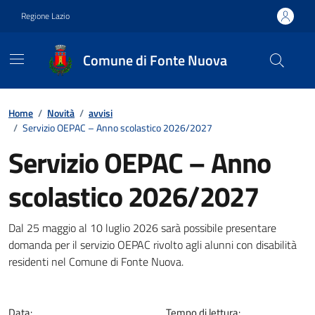
Vai ai contenuti
Vai al footer
Regione Lazio
Comune di Fonte Nuova
Contenuti in evidenza
Home
/
Novità
/
avvisi
/
Servizio OEPAC – Anno scolastico 2026/2027
Servizio OEPAC – Anno
scolastico 2026/2027
Dettagli della notizia
Dal 25 maggio al 10 luglio 2026 sarà possibile presentare
domanda per il servizio OEPAC rivolto agli alunni con disabilità
residenti nel Comune di Fonte Nuova.
Data:
Tempo di lettura: