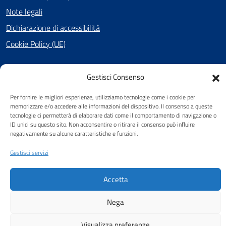
Note legali
Dichiarazione di accessibilità
Cookie Policy (UE)
Gestisci Consenso
SEGUICI SU
Per fornire le migliori esperienze, utilizziamo tecnologie come i cookie per
Facebook
memorizzare e/o accedere alle informazioni del dispositivo. Il consenso a queste
tecnologie ci permetterà di elaborare dati come il comportamento di navigazione o
ID unici su questo sito. Non acconsentire o ritirare il consenso può influire
negativamente su alcune caratteristiche e funzioni.
Attuazione Misure PNRR
Gestisci servizi
Piano di miglioramento del sito
Accetta
Nega
Visualizza preferenze