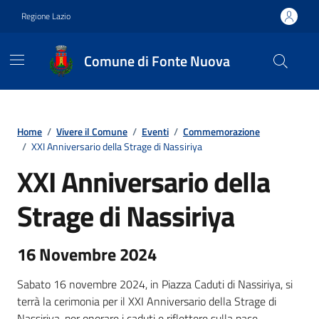
Vai ai contenuti
Vai al footer
Regione Lazio
Comune di Fonte Nuova
Contenuti in evidenza
Home
/
Vivere il Comune
/
Eventi
/
Commemorazione
/
XXI Anniversario della Strage di Nassiriya
XXI Anniversario della
Strage di Nassiriya
16 Novembre 2024
Sabato 16 novembre 2024, in Piazza Caduti di Nassiriya, si
terrà la cerimonia per il XXI Anniversario della Strage di
Nassiriya, per onorare i caduti e riflettere sulla pace.