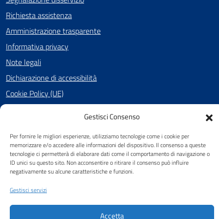
Richiesta assistenza
Amministrazione trasparente
Informativa privacy
Note legali
Dichiarazione di accessibilità
Cookie Policy (UE)
Gestisci Consenso
SEGUICI SU
Per fornire le migliori esperienze, utilizziamo tecnologie come i cookie per
memorizzare e/o accedere alle informazioni del dispositivo. Il consenso a queste
Facebook
tecnologie ci permetterà di elaborare dati come il comportamento di navigazione o
ID unici su questo sito. Non acconsentire o ritirare il consenso può influire
negativamente su alcune caratteristiche e funzioni.
Attuazione Misure PNRR
Gestisci servizi
Piano di miglioramento del sito
Accetta