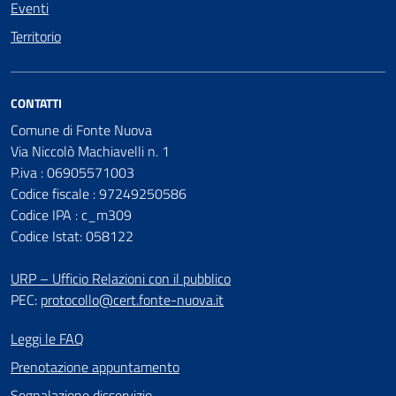
Eventi
Territorio
CONTATTI
Comune di Fonte Nuova
Via Niccolò Machiavelli n. 1
P.iva : 06905571003
Codice fiscale : 97249250586
Codice IPA : c_m309
Codice Istat: 058122
URP – Ufficio Relazioni con il pubblico
PEC:
protocollo@cert.fonte-nuova.it
Leggi le FAQ
Prenotazione appuntamento
Segnalazione disservizio