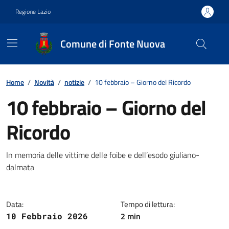
Vai ai contenuti
Vai al footer
Regione Lazio
Comune di Fonte Nuova
Contenuti in evidenza
Home
/
Novità
/
notizie
/
10 febbraio – Giorno del Ricordo
10 febbraio – Giorno del
Ricordo
Dettagli della notizia
In memoria delle vittime delle foibe e dell’esodo giuliano-
dalmata
Data:
Tempo di lettura:
2 min
10 Febbraio 2026