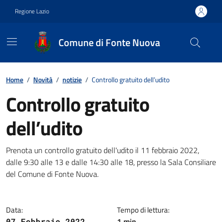
Vai ai contenuti
Vai al footer
Regione Lazio
Comune di Fonte Nuova
Contenuti in evidenza
Home
/
Novità
/
notizie
/
Controllo gratuito dell’udito
Controllo gratuito
dell’udito
Dettagli della notizia
Prenota un controllo gratuito dell'udito il 11 febbraio 2022,
dalle 9:30 alle 13 e dalle 14:30 alle 18, presso la Sala Consiliare
del Comune di Fonte Nuova.
Data:
Tempo di lettura:
1 min
07 Febbraio 2022