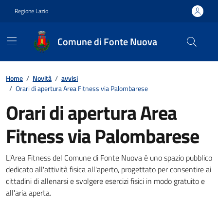
Vai ai contenuti
Vai al footer
Regione Lazio
Comune di Fonte Nuova
Contenuti in evidenza
Home
/
Novità
/
avvisi
/
Orari di apertura Area Fitness via Palombarese
Orari di apertura Area
Fitness via Palombarese
Dettagli della notizia
L'Area Fitness del Comune di Fonte Nuova è uno spazio pubblico
dedicato all'attività fisica all'aperto, progettato per consentire ai
cittadini di allenarsi e svolgere esercizi fisici in modo gratuito e
all'aria aperta.