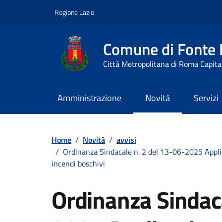
Vai ai contenuti
Vai al footer
Regione Lazio
Comune di Fonte
Città Metropolitana di Roma Capita
Amministrazione
Novità
Servizi
Contenuti in evidenza
Home
/
Novità
/
avvisi
/
Ordinanza Sindacale n. 2 del 13-06-2025 Applica
incendi boschivi
Ordinanza Sindaca