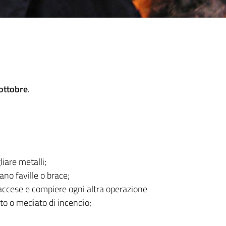
ottobre
.
iare metalli;
ano faville o brace;
 accese e compiere ogni altra operazione
o o mediato di incendio;