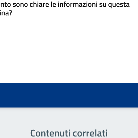
nto sono chiare le informazioni su questa
ina?
a 5 stelle su 5
a 4 stelle su 5
a 3 stelle su 5
a 2 stelle su 5
a 1 stelle su 5
Contenuti correlati