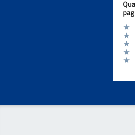
Qua
pag
Valut
Valut
Valut
Valut
Valut