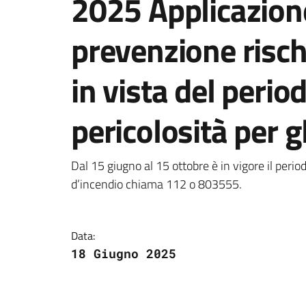
2025 Applicazione
prevenzione risch
in vista del peri
pericolosità per g
Dettagli della notizi
Dal 15 giugno al 15 ottobre è in vigore il perio
d’incendio chiama 112 o 803555.
Data:
18 Giugno 2025