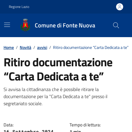
Vai ai contenuti
Vai al footer
Regione Lazio
Comune di Fonte Nuova
Contenuti in evidenza
Home
/
Novità
/
avvisi
/
Ritiro documentazione “Carta Dedicata a te”
Ritiro documentazione
“Carta Dedicata a te”
Dettagli della notizia
Si avvisa la cittadinanza che è possibile ritirare la
documentazione per la "Carta Dedicata a te" presso il
segretariato sociale.
Data:
Tempo di lettura:
1 min
16 Settembre 2024