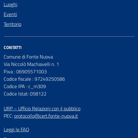
Luoghi
Eventi
Territorio
CONTATTI
Comune di Fonte Nuova
Via Niccolò Machiavelli n. 1
P.iva : 06905571003
Codice fiscale : 97249250586
Codice IPA : c_m309
Codice Istat: 058122
URP – Ufficio Relazioni con il pubblico
PEC:
protocollo@cert.fonte-nuova.it
Leggi le FAQ