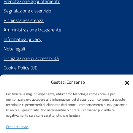
Prenotazione appuntamento
Segnalazione disservizio
Richiesta assistenza
Amministrazione trasparente
Informativa privacy
Note legali
Dichiarazione di accessibilità
Cookie Policy (UE)
Gestisci Consenso
SEGUICI SU
Per fornire le migliori esperienze, utilizziamo tecnologie come i cookie per
memorizzare e/o accedere alle informazioni del dispositivo. Il consenso a queste
Facebook
tecnologie ci permetterà di elaborare dati come il comportamento di navigazione o
ID unici su questo sito. Non acconsentire o ritirare il consenso può influire
negativamente su alcune caratteristiche e funzioni.
Attuazione Misure PNRR
Gestisci servizi
Piano di miglioramento del sito