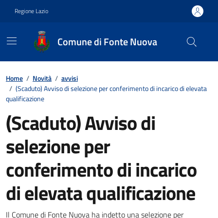
Vai ai contenuti
Vai al footer
Regione Lazio
Comune di Fonte Nuova
Contenuti in evidenza
Home
/
Novità
/
avvisi
/
(Scaduto) Avviso di selezione per conferimento di incarico di elevata
qualificazione
(Scaduto) Avviso di
selezione per
conferimento di incarico
di elevata qualificazione
Il Comune di Fonte Nuova ha indetto una selezione per