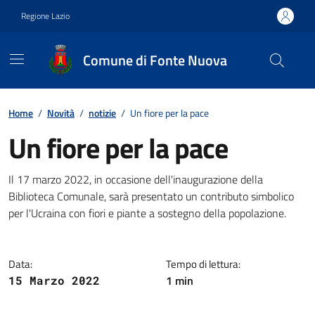
Vai ai contenuti
Vai al footer
Regione Lazio
Comune di Fonte Nuova
Contenuti in evidenza
Home
/
Novità
/
notizie
/
Un fiore per la pace
Un fiore per la pace
Dettagli della notizia
Il 17 marzo 2022, in occasione dell'inaugurazione della
Biblioteca Comunale, sarà presentato un contributo simbolico
per l'Ucraina con fiori e piante a sostegno della popolazione.
Data:
Tempo di lettura:
1 min
15 Marzo 2022