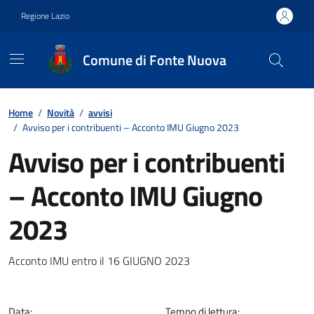
Vai ai contenuti
Vai al footer
Regione Lazio
Comune di Fonte Nuova
Contenuti in evidenza
Home
/
Novità
/
avvisi
/
Avviso per i contribuenti – Acconto IMU Giugno 2023
Avviso per i contribuenti
– Acconto IMU Giugno
2023
Dettagli della notizia
Acconto IMU entro il 16 GIUGNO 2023
Data:
Tempo di lettura: